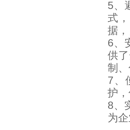
5、
式，
据，
6、
供了
制、
7、
护，
8、
为企