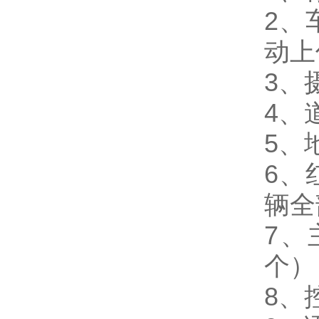
2、
动上
3、
4、
5、
6、
辆全
7、
个）
8、