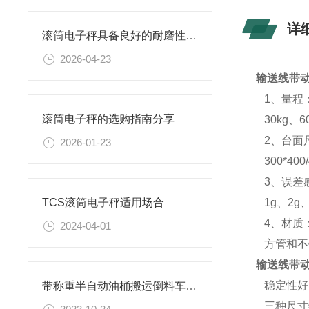
详
滚筒电子秤具备良好的耐磨性和抗腐蚀性
2026-04-23
输送线带动
1、量程
滚筒电子秤的选购指南分享
30kg、60
2、台面
2026-01-23
300*400/4
3、误差
1g、2g、5
TCS滚筒电子秤适用场合
4、材质
2024-04-01
方管和不
输送线带动
稳定性好
带称重半自动油桶搬运倒料车介绍
三种尺寸