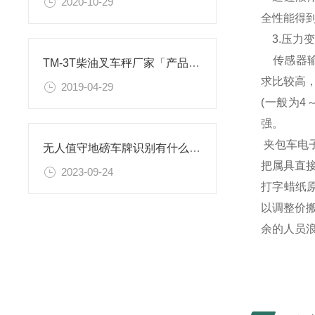
2020-10-29
全性能得
3.压力
传感器输
TM-3T柴油叉车秤厂家「产品介绍」
求比较高
2019-04-29
(一般为4
强。
夹包车电
无人值守地磅车牌识别有什么功能
把属具直
2023-09-24
打字蜡纸
以调整价
余的人员