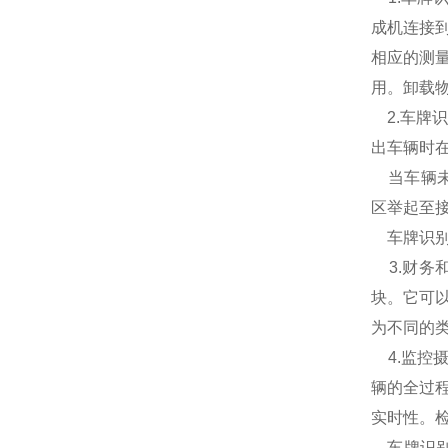
成机连接
相应的测
用。卸载
2.车牌
出车辆时
当车辆未
区举起至
车牌识别
3.财务
块。它可
为不同的
4.监控
辆的全过
实时性。
车牌识别