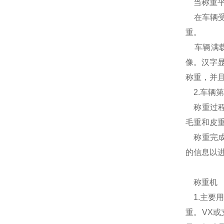
当称重平
在车辆受
重。
车辆满载
像。汉字
称重，并
2.车辆
称重过程
毛重和皮
称重完成
的信息以
称重机
1.主要
重。VX