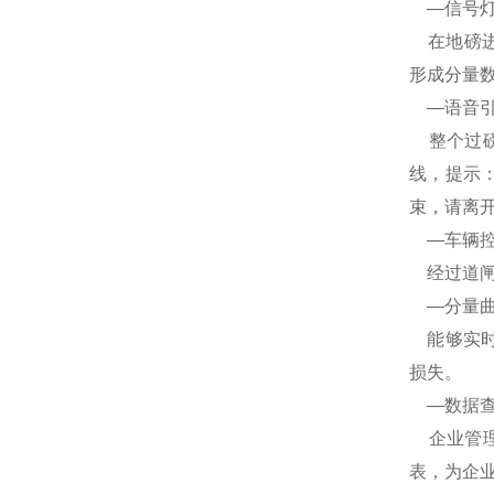
—信号灯
在地磅进
形成分量
—语音引
整个过磅
线，提示：
束，请离开
—车辆控
经过道闸
—分量曲
能够实时
损失。
—数据查
企业管理
表，为企