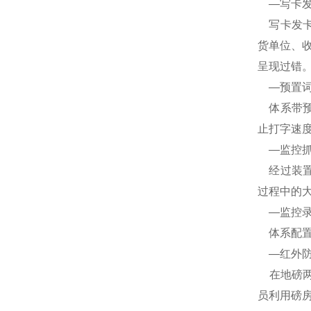
—写卡发
写卡发卡
货单位、
呈现过错
—预置词
体系带预
止打字速
—监控抓
经过装置
过程中的大
—监控录
体系配置
—红外防
在地磅两
员利用磅