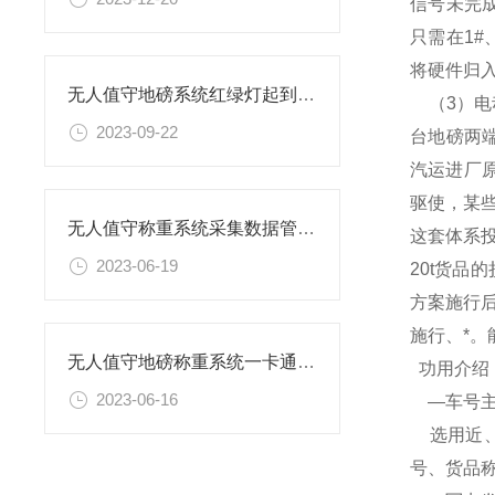
信号未完
只需在1#
将硬件归
无人值守地磅系统红绿灯起到什么作用
（3）电
2023-09-22
台地磅两端
汽运进厂原
驱使，某
无人值守称重系统采集数据管理防控作假提高过磅效率
这套体系
2023-06-19
20t货品
方案施行
施行、*
无人值守地磅称重系统一卡通流程
功用介绍
2023-06-16
—车号主
选用近、
号、货品