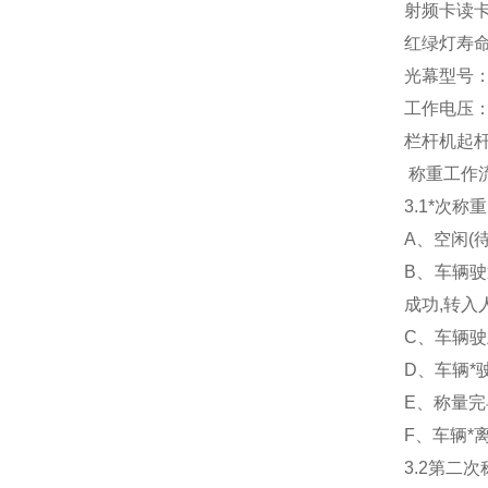
射频卡读
红绿灯寿命：
光幕型号：
工作电压：
栏杆机起杆落
称重工作
3.1*次
A、空闲(
B、车辆驶
成功,转入
C、车辆驶
D、车辆*
E、称量完
F、车辆*
3.2第二