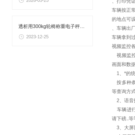
2026-05-25
、打印凭
车辆按正
的地点可
透析用300kg轮椅称重电子秤组成细节介绍
、车辆出
2023-12-25
车辆拿到
视频监控
视频监控
画面和数
1、*的
按多种条
等查询方
2、语音指
车辆进行
请下磅..等
3、大屏