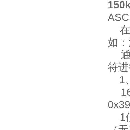
15
AS
在M
如：
通信
符进
1、
16
0x3
1位
（无