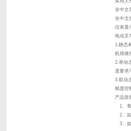
采用人
全中文
全中文
仪表显
电动叉
1.静
机很难
2.单
度要求不
3.双
精度控制在
产品质
1、售
2、如
3、如