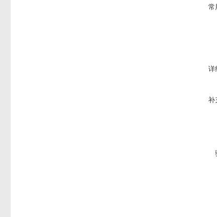
常
详
补