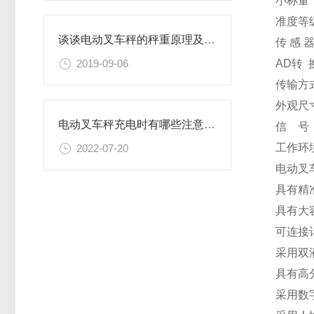
小称量：
准度等级
谈谈电动叉车秤的秤重原理及操作环境
传 感 
AD转 
2019-09-06
传输方式
外观尺寸
电动叉车秤充电时有哪些注意事项？
信 号
工作环境
2022-07-20
电动叉
具有精
具有大
可连接
采用双
具有高
采用数