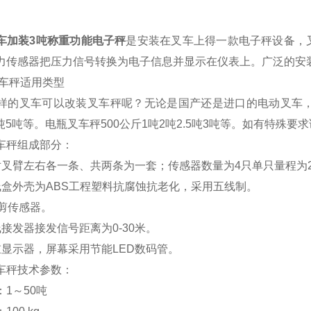
车加装3吨称重功能电子秤
是安装在叉车上得一款电子秤设备，
力传感器把压力信号转换为电子信息并显示在仪表上。广泛的安
车秤适用类型
的叉车可以改装叉车秤呢？无论是国产还是进口的电动叉车，
吨3吨5吨等。电瓶叉车秤500公斤1吨2吨2.5吨3吨等。如有特殊
车秤组成部分
：
对叉臂左右各一条、共两条为一套；传感器数量为4只单只量程为
线盒外壳为ABS工程塑料抗腐蚀抗老化，采用五线制。
吨剪传感器。
线接发器接发信号距离为0-30米。
重显示器，屏幕采用节能LED数码管。
车秤技术参数
：
1～50吨