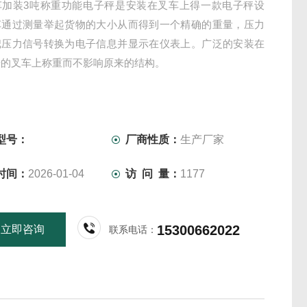
车加装3吨称重功能电子秤是安装在叉车上得一款电子秤设
车通过测量举起货物的大小从而得到一个精确的重量，压力
把压力信号转换为电子信息并显示在仪表上。广泛的安装在
号的叉车上称重而不影响原来的结构。
型号：
厂商性质：
生产厂家
时间：
2026-01-04
访 问 量：
1177
15300662022
立即咨询
联系电话：