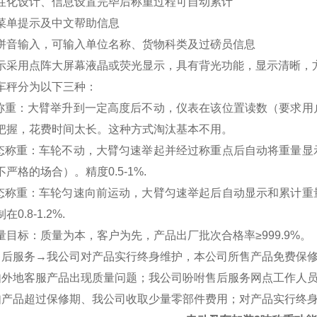
性化设计、信息设置完毕后称重过程可自动累计
菜单提示及中文帮助信息
拼音输入，可输入单位名称、货物科类及过磅员信息
示采用点阵大屏幕液晶或荧光显示，具有背光功能，显示清晰，
车秤分为以下三种
：
态称重：大臂举升到一定高度后不动，仪表在该位置读数（要求
把握，花费时间太长。这种方式淘汰基本不用。
动态称重：车轮不动，大臂匀速举起并经过称重点后自动将重量
严格的场合）。精度0.5-1%.
动态称重：车轮匀速向前运动，大臂匀速举起后自动显示和累计
0.8-1.2%.
量目标：质量为本，客户为先，产品出厂批次合格率≥999.9%。
后服务→我公司对产品实行终身维护，本公司所售产品免费保
外地客服产品出现质量问题；我公司吩咐售后服务网点工作人员
产品超过保修期、我公司收取少量零部件费用；对产品实行终