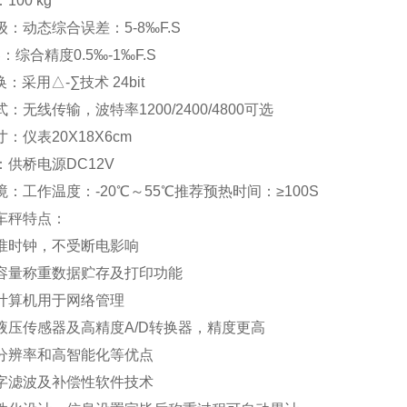
100 kg
：动态综合误差：5-8‰F.S
器：综合精度0.5‰-1‰F.S
换：采用△-∑技术 24bit
：无线传输，波特率1200/2400/4800可选
：仪表20X18X6cm
：供桥电源DC12V
：工作温度：-20℃～55℃推荐预热时间：≥100S
车秤特点
：
准时钟，不受断电影响
容量称重数据贮存及打印功能
计算机用于网络管理
液压传感器及高精度A/D转换器，精度更高
分辨率和高智能化等优点
字滤波及补偿性软件技术