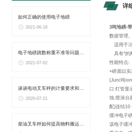
详
如何正确的使用电子地磅
2021-06-18
3吨地磅-
数据管理
适用于冶
电子地磅跳数称重不准等问题解决方法
具有*的
性能特点:
2021-07-02
×磅面以实
(Junc
谈谈电动叉车秤的计量要求和检测标准
口 灯管
蚀,喷涂台
2020-07-21
配)连结1
缓冲电子
柴油叉车秤如何提高物料搬运的效率？
该电子缓