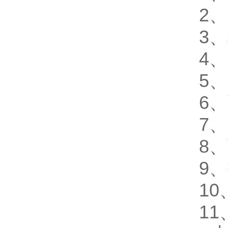
2、
3、
4、
5、
6、
7、
8、
9、
10
11