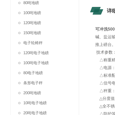
80吨地磅
详
100吨地磅
120吨地磅
可冲洗50
150吨地磅
碱、盐运
电子轮椅秤
推上磅台
技术参数
120吨电子地磅
△称重精度
100吨电子地磅
△电源：
80电子地磅
△标准配置
条形电子秤
△信号电
△秤重：30
200吨地磅
△分度值：0
10吨电子地磅
△全不锈
20吨电子地磅
△防护等级