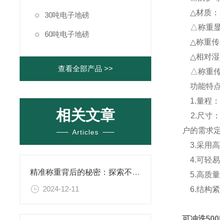
△材质：3
30吨电子地磅
△称重显示
60吨电子地磅
△称重传感
△相对湿
查看全部产品 >>
△称重传感
功能特点
1.量程：1T
相关文章
2.尺寸：0.
户的需求
Articles
3.采用
4.可轻
精准称重背后的秘密：探索不锈钢电子地磅的核心技术
5.高质
2024-12-11
6.结构
可冲洗500