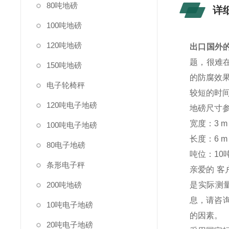
80吨地磅
详
100吨地磅
120吨地磅
出口国外的
题，很难
150吨地磅
的防腐效
电子轮椅秤
较短的时
120吨电子地磅
地磅尺寸
宽度：3 m，
100吨电子地磅
长度：6 m，
80电子地磅
吨位：10吨
条形电子秤
亲爱的 客
200吨地磅
是实际测
息，请咨询
10吨电子地磅
的因素。
20吨电子地磅