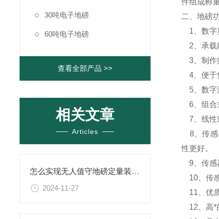
件组成称
30吨电子地磅
二、地磅
1、数字
60吨电子地磅
2、承载
3、制作
查看全部产品 >>
4、便于
5、数字
6、组合
相关文章
7、线性过
Articles
8、传感
性更好。
9、传感
怎么实现无人值守地磅定量装车系统
10、传感
2024-11-27
11、优
12、高