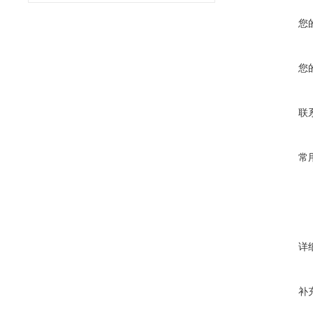
您
您
联
常
详
补