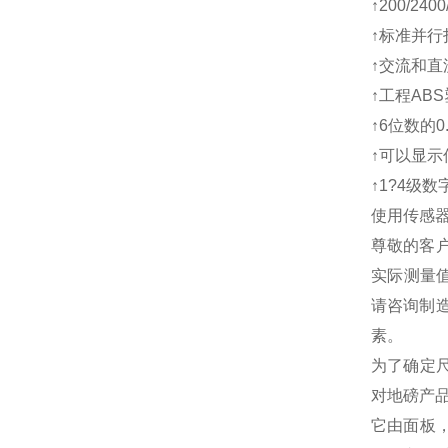
↑200/24
↑标准并
↑交流和直
↑工程AB
↑6位数的
↑可以显
↑1?4级
使用传感
尊敬的客户
实际测量值
请咨询制造
素。
为了确定
对地磅产
它由面板，