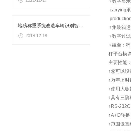
2021-12-17
♀数字显
carry
produ
地磅称重系统改造车辆识别智能称重系统
♀集装箱
2019-12-18
♀数字过
♀组合：
秤平台模
主要性能
↑您可以
↑万年历
↑使用大容
↑具有三
↑RS-23
↑A / 
↑范围设