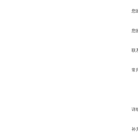
您
您
联
常
详
补