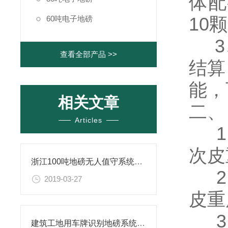
体配
10
60吨电子地磅
3、
查看全部产品 >>
结算
能，
相关文章
二、
Articles
1、
次皮
浙江100吨地磅无人值守系统案例
2、
2019-03-27
皮重
3、
建筑工地用车牌识别地磅系统可以解决混乱问题