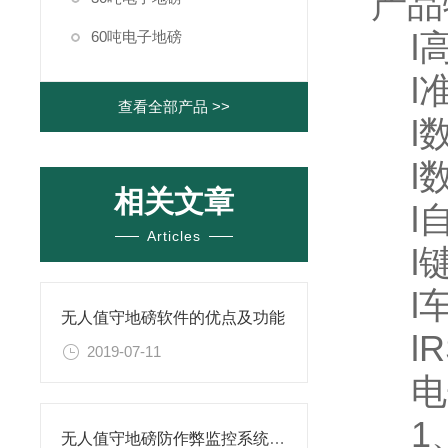
产品
l高
60吨电子地磅
l准
查看全部产品 >>
l数
l数
相关文章
l自
Articles
l键
l车
无人值守地磅软件的优点及功能
lR
2019-07-11
电
1、
无人值守地磅防作弊监控系统厂家