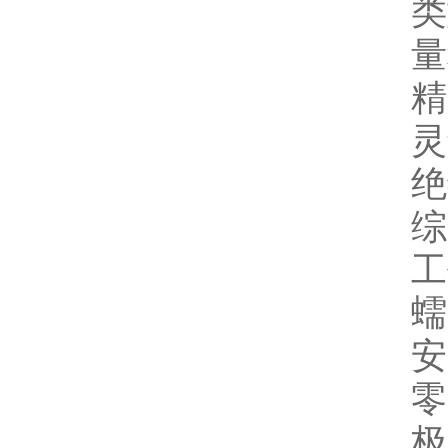
类型
量程
精度
灵敏度
绝缘
综合
工作
蠕变：
安全
零点
极限