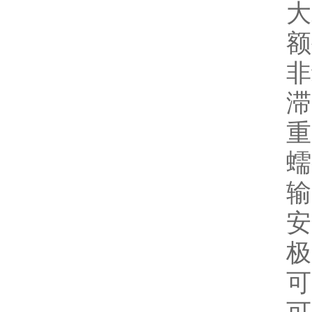
大鼓
额外
非线
滞后
重复
蠕变：
输出
安全
极限
可装