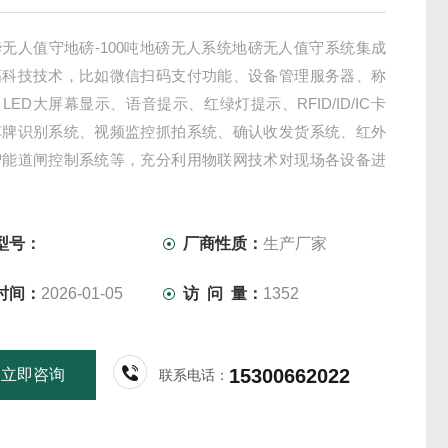
无人值守地磅-100吨地磅无人系统地磅无人值守系统集成
高科技技术，比如微信扫码支付功能、设备管理服务器、称
LED大屏幕显示、语音提示、红绿灯提示、RFID/ID/IC卡
车牌识别系统、视频监控抓拍系统、确认收发货系统、红外
智能道闸控制系统等，充分利用物联网技术对现场各设备进
采集、存储、上传及监控、实现了数据共享管理及地磅称重
值守管理。
型号：
厂商性质：
生产厂家
时间：
2026-01-05
访 问 量：
1352
15300662022
立即咨询
联系电话：