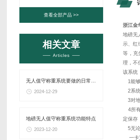
查看全部产品 >>
浙江金
地磅无
相关文章
示、红
等，充
Articles
理，不
该系统
无人值守称重系统要做的日常维护
1能够
2系统
2024-12-29
3对地
4所有
地磅无人值守称重系统功能特点
定保存
5无论
2023-12-20
一卡通