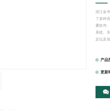
浙江金华
了多种
重软件、
系统、
定位及
行数据
的无人
产品
更新