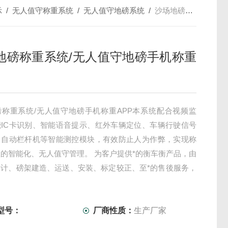
示
/
无人值守称重系统
/
无人值守地磅系统
/
沙场地磅称重系统/无人值守地磅手机称重APP
地磅称重系统/无人值守地磅手机称重
磅称重系统/无人值守地磅手机称重APP本系统配合视频监
能IC卡识别、智能语音提示、红外车辆定位、车辆行驶信号
、自动栏杆机等智能测控模块，有效防止人为作弊，实现称
的智能化、无人值守管理。 为客户提供*的衡车衡产品，由
设计、磅架建造、运送、安装、标定较正、至*的售後服务，
能为贵客一一提供。若果客户对系统管理软件有需求，仪表
上计算机。
型号：
厂商性质：
生产厂家