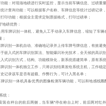
控功能：对现场地磅进行实时监控，显示当前车辆信息、过磅重
表统计查询功能：可以根据客户名称、车牌信息等统计过磅记录
据打印功能：根据业主需求定制票据格式，打印过磅单；
守地磅优势
：
用车牌识别一体机，避免人工手动录入车牌信息，缩短了车辆
量；
牌识别一体机自动、准确地记录并上传车牌号牌信息，有效避免
于嵌入式的车牌识别算法、智能爆闪补光技术，全天候的高识
入式识别方式，结构、功能模块化，新系统搭建简单，原有系
牌识别一体机独立工作，只将识别结果发给系统主机，工作稳
史记录该车是否有超载、作弊行为，可计入黑名单；
牌识别一体机具备优秀的图像检测车辆功能，可以和地感线圈
系统
：
安装在秤台的前后两侧，当车辆*停在称台上时，前后两对红