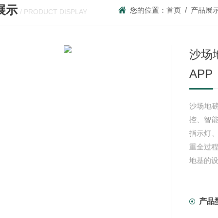
展示
您的位置：
首页
/
产品展
/ PRODUCT DISPLAY
沙场
APP
沙场地
控、智
指示灯
重全过程
地基的
我们都
也能接
产品