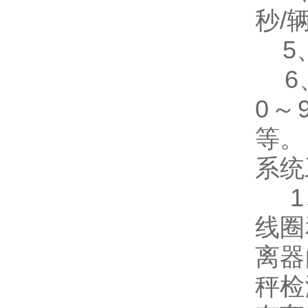
秒/
5、
6、
0～
等。
系统
1、
线圈
离器
秤检