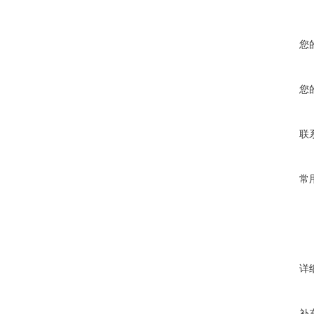
您
您
联
常
详
补