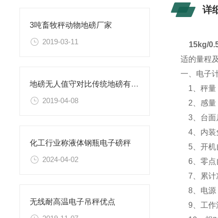
详
3吨畜牧秤动物地磅厂家
2019-03-11
15kg/
适的量程及精度
一、电子
地磅无人值守对比传统地磅有什么优势
1、秤量：1.
2019-04-08
2、感量：0.
3、台面尺
4、内装
化工行业称液体钢瓶电子磅秤
5、开机
2024-04-02
6、零点
7、累计次
8、电源：
无线耐高温电子吊秤优点
9、工作温