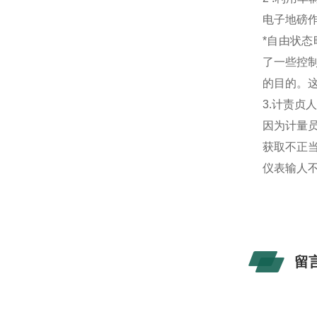
电子地磅
*自由状
了一些控
的目的。
3.计责贞
因为计量
获取不正
仪表输人
留