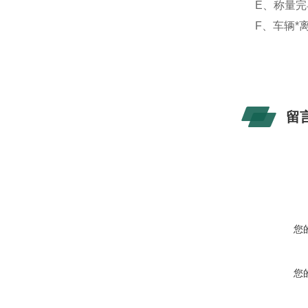
E、称量完
F、车辆*
留
您
您