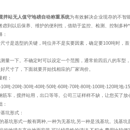
搅拌站无人值守地磅自动称重系统
为有效解决企业现存的不智
考虑到以后保养、维护的便利性，借助于监控、检测、控制多种
择
：
磅尺寸是选型的关键，吨位并不是实要因素，确定要100吨时，
地测量一下。不确定时可以设定一个范围，通常前四后八的车型，
定好尺寸了，下面就要开始找相应的厂家询价。
量程
：
5吨-10吨-20吨-30吨-40吨-50吨-60吨-70吨-80吨-100吨-
钢筋车，搅拌站用，出口等等。公司三证样样不缺，让您买了放
础
：
磅基坑形式：
基坑形式一般有两种,一种为无基坑,另一种是浅基坑。浅基坑