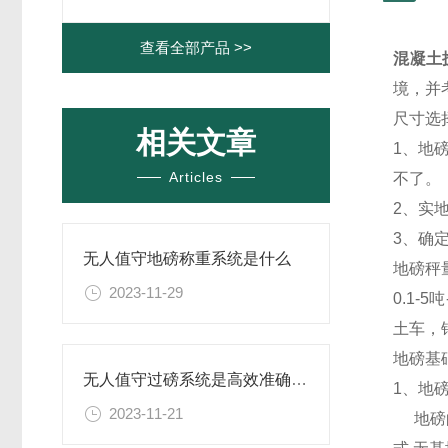
查看全部产品 >>
混凝土
境，并
尺寸选
相关文章
1、地
Articles
不了。
2、实
3、确
无人值守地磅称重系统是什么
地磅秤
2023-11-29
0.1-
土车，
地磅基
无人值守过磅系统是高效准确的称重管理
1、地
2023-11-21
地磅的