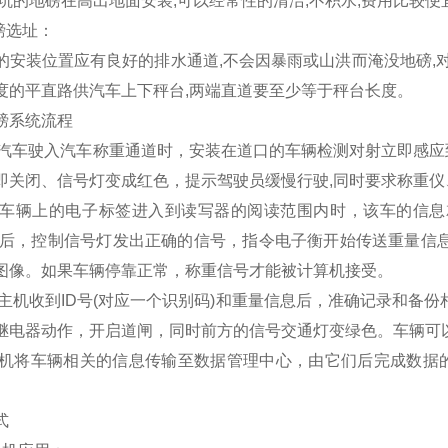
基坑的地磅在高出地面安装,可以经常性的清洁,不积水,费用比较
地磅选址：
安装位置应有良好的排水通道,不会因暴雨或山洪而淹没地磅,对
度的平直路供汽车上下秤台,两端直道要至少等于秤台长度。
磅系统流程
当汽车驶入汽车称重通道时，安装在道口的车辆检测对射立即感
即关闭、信号灯变成红色，提示驾驶员缓慢行驶,同时要求称重仪
当车辆上的电子标签进入到读写器的阅读范围内时，该车的信息
法后，控制信号灯发出正确的信号，指令电子衡开始传送重量信
图像。如果车辆停靠正常，称重信号才能被计算机接受。
当主机收到ID号(对应一个识别码)和重量信息后，准确记录和备
继电器动作，开启道闸，同时前方的信号交通灯变绿色。车辆可
主机将车辆相关的信息传输至数据管理中心，由它们后完成数据
式