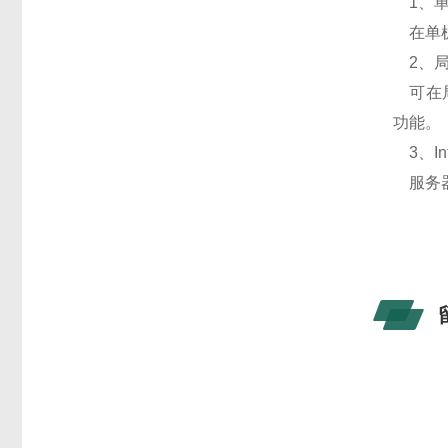
1、单
在单机
2、局
可在局
功能。
3、Int
服务器