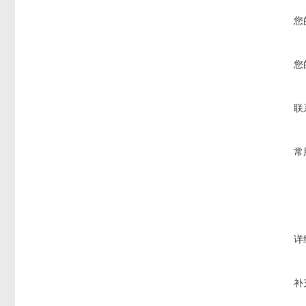
您
您
联
常
详
补