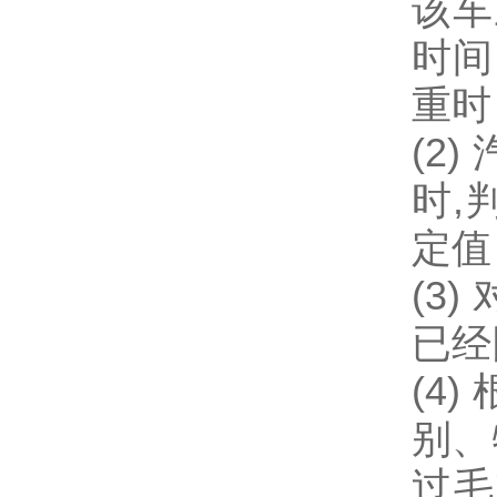
该车
时间
重时
(2
时,
定值
(3
已经
(4
别、
过毛