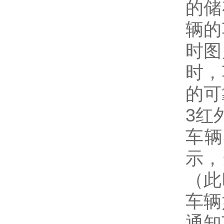
的储
辆的
时图
时，
的可
3红
车辆
示，
（此
车辆
通知