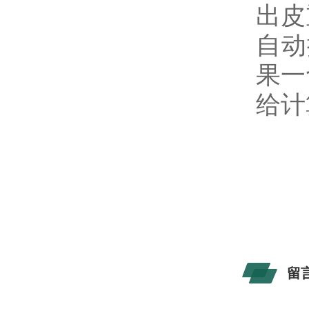
出皮
自动
果一
给计
留