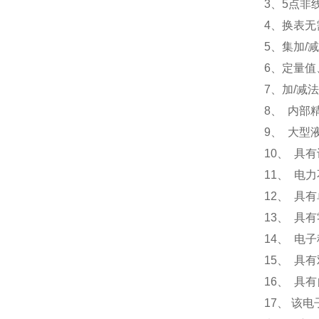
3、5点非
4、换表
5、集加/
6、定量
7、加/减
8、 内部精
9、 大型
10、 具
11、 电
12、 具
13、 具
14、 电
15、 具
16、 具
17、 该