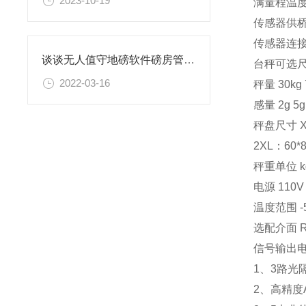
2023-10-19
满量程温度系
传感器供桥
传感器连接
谈谈无人值守地磅软件磅房管理的功能需求
台秤可选
2022-03-16
秤量 30kg 7
感量 2g 5g 
秤盘尺寸 XS
2XL：60
秤重单位 kg / 
电源 110V
温度范围 -
选配介面 RS
信号输出
1、3路光
2、高精度A