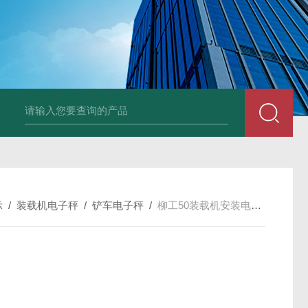
品厂不锈钢电子地磅 3吨可冲洗电子平台秤
带检重报警输送线75kg
示
/
装载机电子秤
/
铲车电子秤
/
柳工50装载机安装电子秤/沙场铲车秤厂家