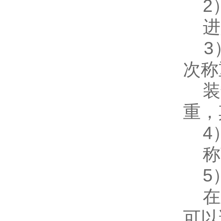
2）
进入
3）
次称
装载
重，
4
称车
5）
在正
可以