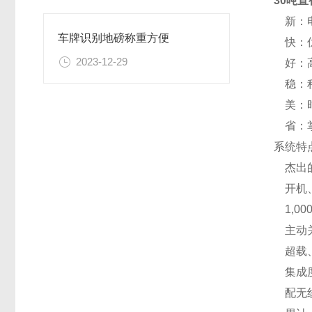
30吨直
新：电
车牌识别地磅称重方便
快：优
2023-12-29
好：高
稳：程
美：时
省：掌
系统特点
杰出的
开机、
1,0
主动关
超载、
集成度
配无线