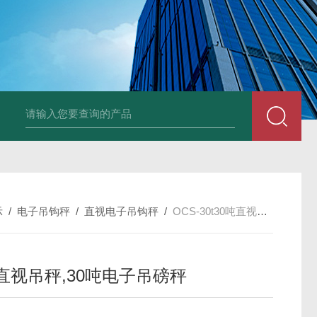
品厂不锈钢电子地磅 3吨可冲洗电子平台秤
带检重报警输送线75kg
示
/
电子吊钩秤
/
直视电子吊钩秤
/
OCS-30t30吨直视吊秤,30吨电子吊磅秤
吨直视吊秤,30吨电子吊磅秤