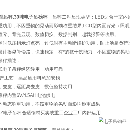
视吊秤,30吨电子吊磅秤
吊秤二种显现类型：LED适合于室内
重功用，不因重物的晃动而影响称重结果,LCD型内置背光（照
零、背光显现、数值切换、数据判别、超载报警等功用。
时低压指示灯点亮，过低时有主动断维护功用，防止池超负荷
计摇晃补偿路，快速稳定，有*的抗干扰能力，不因重物的晃动
秤描述：
电子吊秤经济经用，功用可靠
产工艺，高品质用料愈加安稳
去皮，远距离去皮，数值坚持功用
内置6V/4.5AH电池供电
动态称重功用，不该重物的晃动而影响称重成果
-Z电子吊秤合适钢材买卖或重工企业工厂内部运用