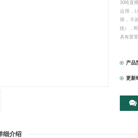
30吨直
运用，
用，不
统），
具有置
量不足
荷运用
产品
更新
详细介绍