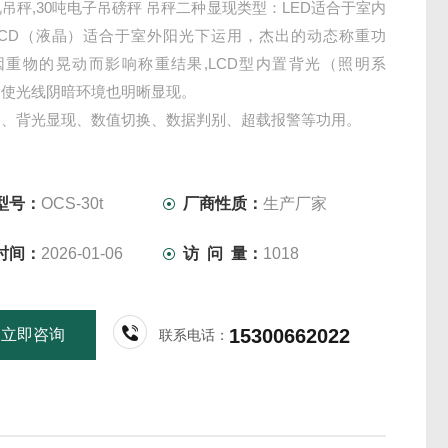
视吊秤,30吨电子吊磅秤 吊秤二种显现类型：LED适合于室内
LCD（液晶）适合于室外阳光下运用，杰出的动态称重功
因重物的晃动而影响称重结果,LCD型内置背光（照明系
即使光线阴暗环境也明晰显现。
零、背光显现、数值切换、数据判别、超载报警等功用。
时低压指示灯点亮，过低时有主动断维护功用，防止池超负
而影响寿命。
型号：
OCS-30t
厂商性质：
生产厂家
时间：
2026-01-06
访 问 量：
1018
15300662022
立即咨询
联系电话：