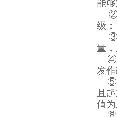
能够
②准
级；
③电
量，
④置
发作
⑤电
且起
值为
⑥工