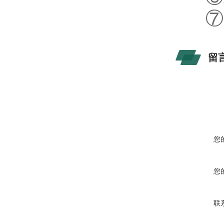
⑦
留
您
您
联