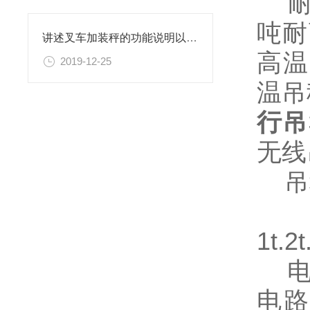
耐高
吨耐
讲述叉车加装秤的功能说明以及注意事项
高温
2019-12-25
温吊
行吊
无线
吊秤
1t.2
电子
电路