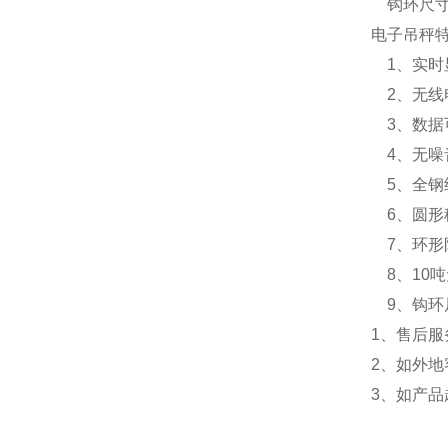
钩环尺寸
电子吊秤
1、实时
2、无线
3、数据
4、无噪
5、全钢
6、圆形
7、环形
8、10
9、钩环
1、售后服
2、如外
3、如产