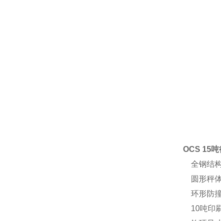
OCS 1
全钢结构
圆形秤体
环形防撞
10吨印