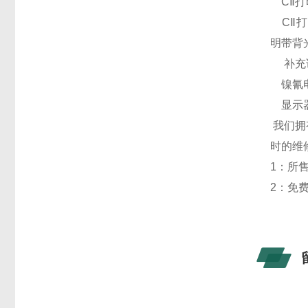
CⅡ打
CⅡ打
明带背
补充
镍氰电
显示器
我们拥
时的维
1：所
2：免