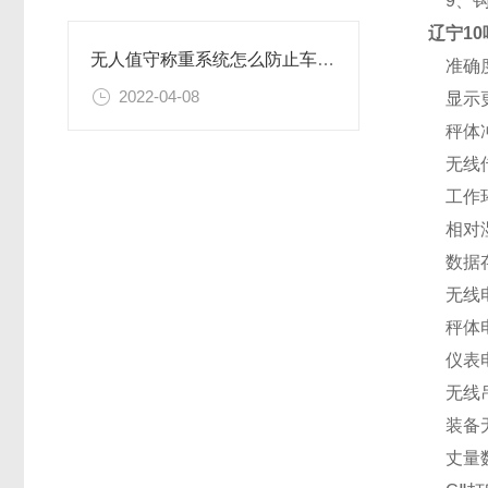
9、钩
辽宁1
无人值守称重系统怎么防止车辆过磅作假
准确度
2022-04-08
显示更
秤体冲
无线传
工作环
相对湿
数据存
无线电
秤体电
仪表电源
无线吊
装备无
丈量数