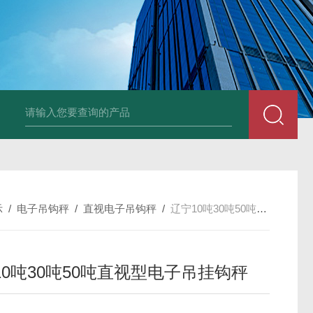
品厂不锈钢电子地磅 3吨可冲洗电子平台秤
带检重报警输送线75kg
示
/
电子吊钩秤
/
直视电子吊钩秤
/
辽宁10吨30吨50吨直视型电子吊挂钩秤
10吨30吨50吨直视型电子吊挂钩秤