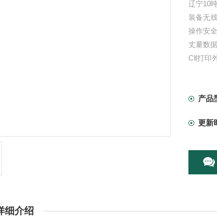
辽宁10
装备无
操作安
丈量数
CⅡ打
载报警
产品
更新
详细介绍