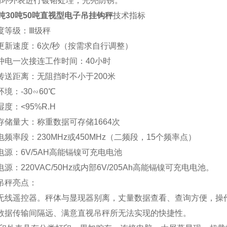
环外表进行镀铬处理，光亮防锈。
0吨30吨50吨直视型电子吊挂钩秤
技术指标
等级：Ⅲ级秤
新速度：6次/秒（按需求自行调整）
电一次接连工作时间：40小时
送距离：无阻挡时不小于200米
境：-30∽60℃
度：<95%R.H
储量大：称重数据可存储1664次
频率段：230MHz或450MHz（二频段，15个频率点）
源：6V/5AH高能镉镍可充电电池
：220VAC/50Hz或内部6V/205Ah高能镉镍可充电电池。
秤亮点：
线遥控器。秤体与显现器别离，丈量数据查看、查询方便，操
据传输间隔远、满意直视吊秤所无法实现的快捷性。