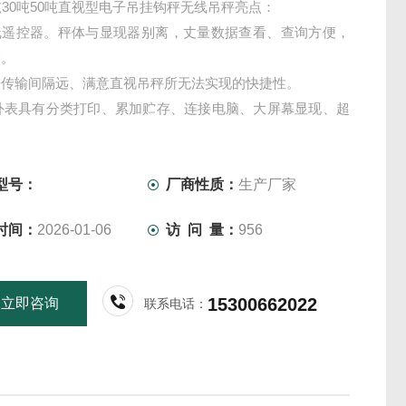
吨30吨50吨直视型电子吊挂钩秤无线吊秤亮点：
线遥控器。秤体与显现器别离，丈量数据查看、查询方便，
全。
据传输间隔远、满意直视吊秤所无法实现的快捷性。
印外表具有分类打印、累加贮存、连接电脑、大屏幕显现、超
及操作方便等长处。
型号：
厂商性质：
生产厂家
时间：
2026-01-06
访 问 量：
956
15300662022
立即咨询
联系电话：