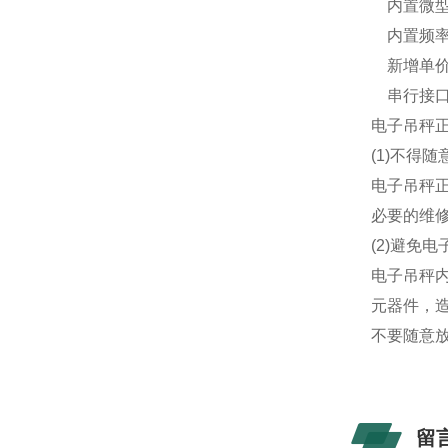
内置微型
内置频率合
新增单价
串行接口方
电子吊秤
(1)不得
电子吊秤
必要的维
(2)避免
电子吊秤
元器件，
不要随意
留