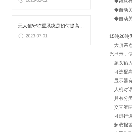
2025-02-12
◆超载有
◆自动关
◆自动关
无人值守称重系统是如何提高过磅工作效率的
2023-07-01
15吨20
大屏幕点
光显示，
题头输入
可选配高
显示器有
人机对话
具有分类存
交直流两
可进行连
超载报警