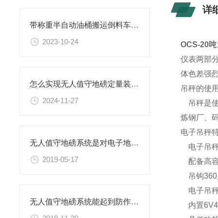
详
带称重半自动油桶搬运倒料车介绍
2023-10-24
OCS-2
仪表两部
体色差强
怎么实现无人值守地磅定量装车系统
吊秤的使
2024-11-27
吊秤是使
炼钢厂、
电子吊秤
无人值守地磅系统是对电子地磅的智能化改造
电子吊秤
2019-05-17
配备高容量
吊钩36
电子吊秤具
无人值守地磅系统能起到防作弊作用
内置6V4