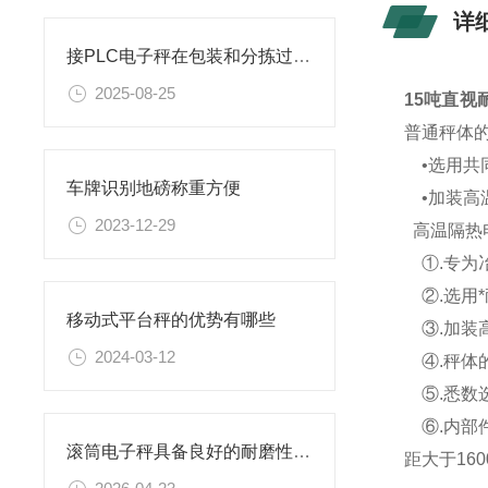
详
接PLC电子秤在包装和分拣过程中的作用
2025-08-25
15吨直视
普通秤体
•选用共
车牌识别地磅称重方便
•加装高
2023-12-29
高温隔热
①.专为
②.选用
移动式平台秤的优势有哪些
③.加装
2024-03-12
④.秤体
⑤.悉数
⑥.内部
滚筒电子秤具备良好的耐磨性和抗腐蚀性
距大于16