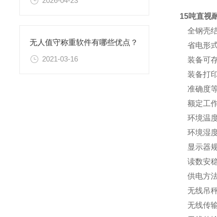
2026-04-23
15吨直视
全钢壳结
无人值守称重软件有哪些优点？
省电形式
2021-03-16
装备可存
装备打印
准确度等级（
额定工作环
环境温度缓
环境湿度≤
显示器规格
读数安稳时
供电方法6
无线吊秤规
无线传输