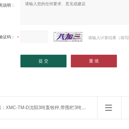
充说明：
验证码：
请输入计算结果（填写
篇：
XMC-TM-D沈阳3吨畜牧秤,带围栏3吨电子称猪地磅