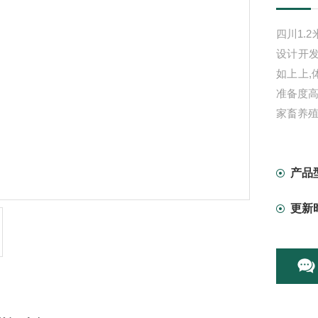
四川1.
设计开发
如上上,
准备度高
家畜养殖
产品
更新