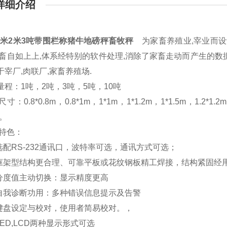
详细介绍
.2米2米3吨带围栏称猪牛地磅秤畜牧秤
为家畜养殖业,宰业而设
家畜自如上上,体系经特别的软件处理,消除了家畜走动而产生的数据
于宰厂,肉联厂,家畜养殖场.
程：1吨，2吨，3吨，5吨，10吨
0.8*0.8m，0.8*1m，1*1m，1*1.2m，1*1.5m，1.2*1.2m，
。。
特色：
配RS-232通讯口，波特率可选，通讯方式可选；
架型结构更合理、可靠平板或花纹钢板精工焊接，结构紧固经
度值主动切换：显示精度更高
我诊断功用：多种错误信息提示及告警
盘设定与校对，使用者简易校对。，
ED,LCD两种显示形式可选