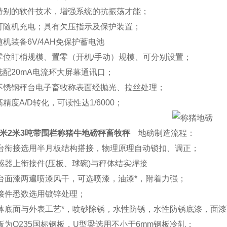
别的软件技术，增强系统的抗振荡才能；
随机充电；具有欠压指示及保护装置；
机装备6V/4AH免保护蓄电池
位盯梢规模、置零（开机/手动）规模、可分别设置；
配20mA电流环大屏幕通讯口；
锈钢秤台电子畜牧称表面经抛光、拉丝处理；
度A/D转化，可读性达1/6000；
.2米2米3吨带围栏称猪牛地磅秤畜牧秤
地磅制造流程：
衔接选用半月板结构搭接，物理原理自动锁扣、调正；
器上衔接件(压板、球碗)与秤体结实焊接
面漆两遍喷漆风干，可选喷漆，油漆*，附着力强；
件悉数选用镀锌处理；
底面与外表工艺*，喷砂除锈，水性防锈，水性防锈底漆，面漆
为Q235国标钢板，U型梁选用不小于6mm钢板冷轧；