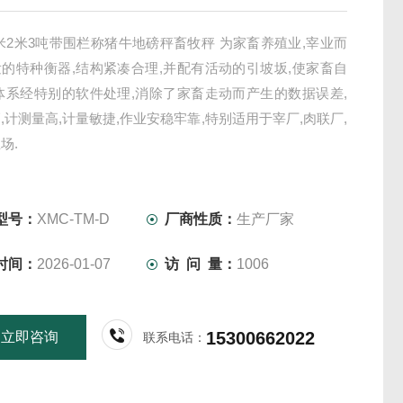
2米2米3吨带围栏称猪牛地磅秤畜牧秤 为家畜养殖业,宰业而
的特种衡器,结构紧凑合理,并配有活动的引坡坂,使家畜自
体系经特别的软件处理,消除了家畜走动而产生的数据误差,
,计测量高,计量敏捷,作业安稳牢靠,特别适用于宰厂,肉联厂,
场.
型号：
XMC-TM-D
厂商性质：
生产厂家
时间：
2026-01-07
访 问 量：
1006
15300662022
立即咨询
联系电话：