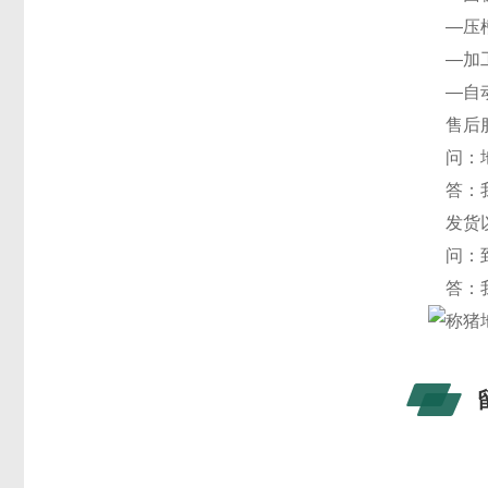
—压槽
—加工
—自动
售后服
问：地
答：我
发货以
问：到
答：我