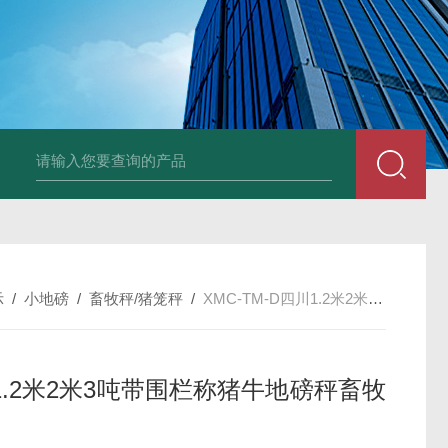
品厂不锈钢电子地磅 3吨可冲洗电子平台秤
带检重报警输送线75kg
示
/
小地磅
/
畜牧秤/猪笼秤
/
XMC-TM-D四川1.2米2米3吨带围栏称猪牛地磅秤畜牧秤
1.2米2米3吨带围栏称猪牛地磅秤畜牧