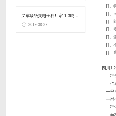
∏、特
∏、可
叉车废纸夹电子秤厂家-1-3吨合力叉车可安装
∏、随
2019-08-27
∏、零
∏、选
∏、不
∏、高精
四川1
—秤台
—传感
—秤台
—衔接
—秤体
—面板