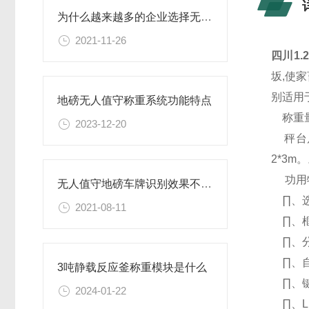
为什么越来越多的企业选择无人值守称重系统
2021-11-26
四川1
坂,使
别适用
地磅无人值守称重系统功能特点
称重量
2023-12-20
秤台尺寸：
2*3m
功用
无人值守地磅车牌识别效果不好的原因
∏、选
2021-08-11
∏、框
∏、分
∏、自
3吨静载反应釜称重模块是什么
∏、键
2024-01-22
∏、L