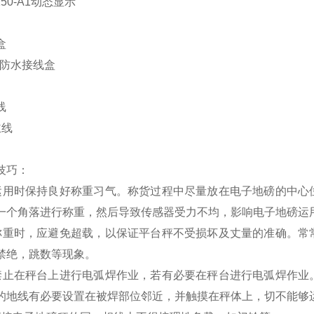
50-A1动态显示
盒
4防水接线盒
线
线
技巧：
用时保持良好称重习气。称货过程中尽量放在电子地磅的中心
一个角落进行称重，然后导致传感器受力不均，影响电子地磅运
重时，应避免超载，以保证平台秤不受损坏及丈量的准确。常
禁绝，跳数等现象。
止在秤台上进行电弧焊作业，若有必要在秤台进行电弧焊作业
的地线有必要设置在被焊部位邻近，并触摸在秤体上，切不能够