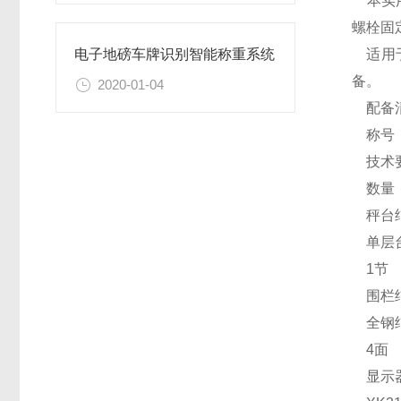
本实用
螺栓固
适用于
电子地磅车牌识别智能称重系统
备。
2020-01-04
配备
称号
技术
数量
秤台
单层台
1节
围栏
全钢
4面
显示