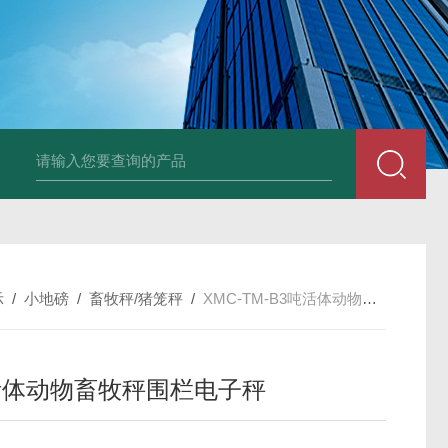
品厂不锈钢电子地磅 3吨可冲洗电子平台秤
带检重报警输送线75kg
示
/
小地磅
/
畜牧秤/猪笼秤
/
XMC-TM-B3吨活体动物畜牧秤围栏电子秤
活体动物畜牧秤围栏电子秤