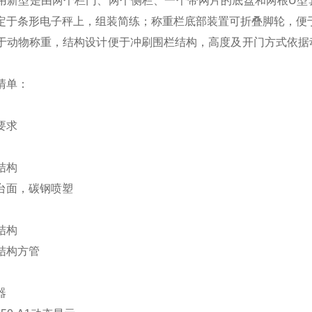
新型是由两个栏门、两个侧栏、一个带网片的底盘和两根U型
定于条形电子秤上，组装简练；称重栏底部装置可折叠脚轮，便
动物称重，结构设计便于冲刷围栏结构，高度及开门方式依据
清单：
要求
结构
面，碳钢喷塑
结构
结构方管
器