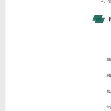
4、衔
您
您
联
常