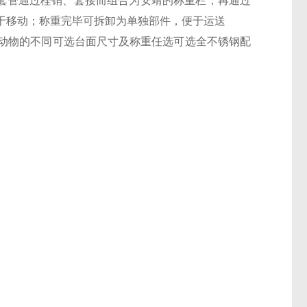
套管通过栓销、套接而组合为安靖的称重栏，再通过
于移动；称重完毕可拆卸为单独部件，便于运送
动物的不同可选台面尺寸及称重任选可选全不锈钢配