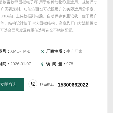
体动物畜牧秤围栏电子秤 用于各种动物称重运用。规格尺寸
客户需要定制。功能方面也可按照用户的实际运用需求定。
带UsB接口上传数据到电脑。自动保存称重记载，便于用户
算等。结构设计便于冲洗围栏结构，高度及开门方法根据动
同可选台面尺度及称重任选可选全不锈钢配置。
型号：
XMC-TM-B
厂商性质：
生产厂家
时间：
2026-01-07
访 问 量：
978
15300662022
立即咨询
联系电话：