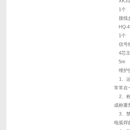
XK31
1个
接线
HQ-
1个
信号
4芯主
5m
维护
1、运
常常在
2、称
成称重
3、禁
电弧焊