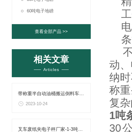
精
工作
60吨电子地磅
电源：
查看全部产品 >>
条
不
相关文章
动、
Articles
纳时
称重
带称重半自动油桶搬运倒料车介绍
复杂
2023-10-24
1吨
30
叉车废纸夹电子秤厂家-1-3吨合力叉车可安装