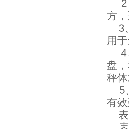
2、
方，
3、
用于
4
盘，
秤体
5、
有效
表
表面