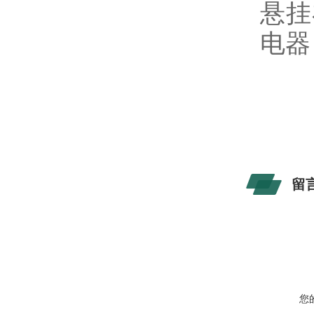
悬挂
电器
留
您