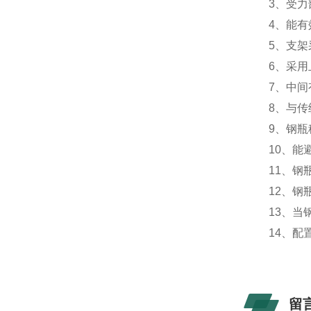
3、受力
4、能有
5、支架
6、采用
7、中间
8、与传
9、钢瓶
10、能
11、钢
12、钢
13、当
14、配
留