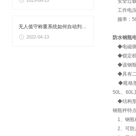
2023-06-19
安全过载：
工作电压：
频率：50
无人值守称重系统如何自动判别称量过磅情况？
2022-04-13
防水钢瓶电
◆电磁驱
◆锁定机
◆该钢瓶
◆具有二
◆规格形式
50L、60
◆结构形
钢瓶秤特
1、钢瓶
2、可防