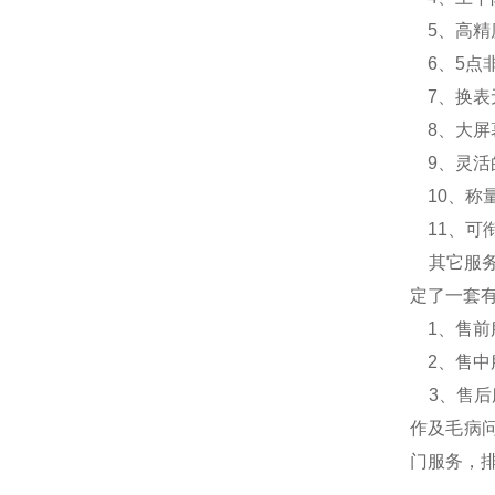
5、高精度
6、5点
7、换表
8、大屏
9、灵活
10、称
11、可
其它服务
定了一套
1、售前
2、售中
3、售后
作及毛病问
门服务，