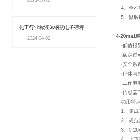
2023-12-26
4、全不
5、聚胺
化工行业称液体钢瓶电子磅秤
4-20m
2024-04-02
·低值报
·额定过载
·安全系数
·秤体与外
·工作电源：
·传感器工
功用特点
1、集成
2、规范异
3、0-20m
4、上下