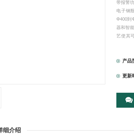
带报警功
电子钢
Φ400
器和智
艺使其
蚀，便
电子钢
捷，稳
产品
更新
详细介绍