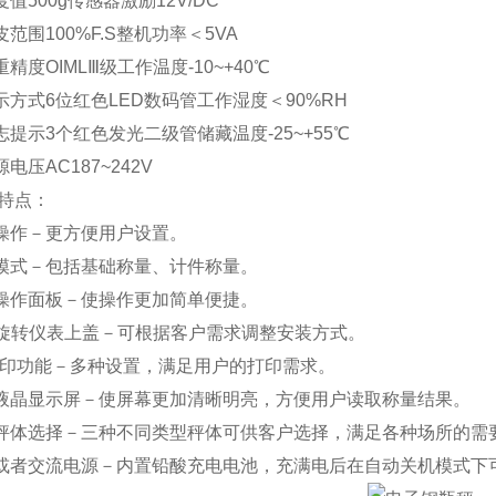
500g传感器激励12V/DC
围100%F.S整机功率＜5VA
度OIMLⅢ级工作温度-10~+40℃
方式6位红色LED数码管工作湿度＜90%RH
提示3个红色发光二级管储藏温度-25~+55℃
压AC187~242V
特点：
作－更方便用户设置。
式－包括基础称量、计件称量。
作面板－使操作更加简单便捷。
°旋转仪表上盖－可根据客户需求调整安装方式。
印功能－多种设置，满足用户的打印需求。
晶显示屏－使屏幕更加清晰明亮，方便用户读取称量结果。
体选择－三种不同类型秤体可供客户选择，满足各种场所的需
者交流电源－内置铅酸充电电池，充满电后在自动关机模式下可