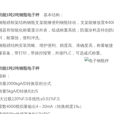
功能1吨2吨钢瓶电子秤
基本结构：
瓶磅框架结构钢瓶支架能够便利钢瓶转动，支架能够放置Φ400
感器和智能化称重显示外表，组成称重系统；防腐涂料及特别防
料，耐腐蚀，便利冲洗。
瓶磅结构安装简略、维护便利、精度高、准确度高，称量敏捷
爆装备，带打印，带操控报警，外接PLC，可选减式称重。
功能1吨2吨钢瓶电子秤
指标：
2000kgA/D转换双积分式
5kgA/D转换8次/S
大过载120%F.S非线性±0.01%F.S
数4000模拟量输出4～20mA（转换精度1‰）