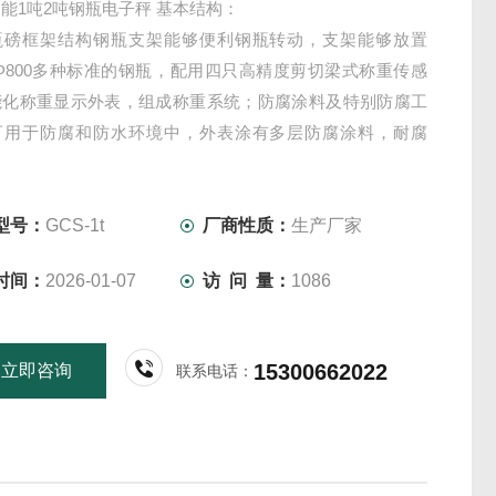
能1吨2吨钢瓶电子秤 基本结构：
瓶磅框架结构钢瓶支架能够便利钢瓶转动，支架能够放置
到Φ800多种标准的钢瓶，配用四只高精度剪切梁式称重传感
能化称重显示外表，组成称重系统；防腐涂料及特别防腐工
可用于防腐和防水环境中，外表涂有多层防腐涂料，耐腐
利冲洗。
瓶磅结构安装简略、维护便利、精度高、准确度高，称量敏
定性可靠，适用于卧式钢
型号：
GCS-1t
厂商性质：
生产厂家
时间：
2026-01-07
访 问 量：
1086
15300662022
立即咨询
联系电话：