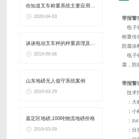
你知道叉车称重系统主要应用在哪些领域吗？
2020-04-03
带报警
电子钢
称重传
谈谈电动叉车秤的秤重原理及操作环境
防腐涂
2019-09-06
电子钢
腐，防
山东地磅无人值守系统案例
带报警
2019-03-29
技术
：大称量
：小称量
嘉定区地磅,100吨物流地磅价格
：zui
2019-03-09
：分度