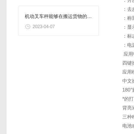
：分度值
：去皮范
机动叉车秤能够在搬运货物的过程中同时进行计量和称重
：称重精
2023-04-07
：显示
：标志
：电源电
应用
四键操
应用模
中文操
180
*的打
背亮液
三种秤
电池或