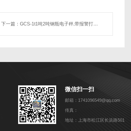
下一篇：
GCS-1t1吨2吨钢瓶电子秤,带报警打印充气钢瓶秤
微信扫一扫
邮箱：1741096549@qq.com
传真：
地址：上海市松江区长浜路501