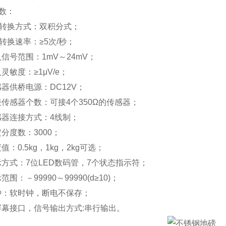
数：
D转换方式：双积分式；
转换速率：≥5次/秒；
信号范围：1mV～24mV；
敏度：≥1μV/e；
器供桥电源：DC12V；
传感器个数：可接4个350Ω的传感器；
器连接方式：4线制；
分度数：3000；
：0.5kg，1kg，2kg可选；
方式：7位LED数码管，7个状态指示符；
围：－99990～99990(d≥10)；
：软时钟，断电不保存；
幕接口，信号输出方式:串行输出。