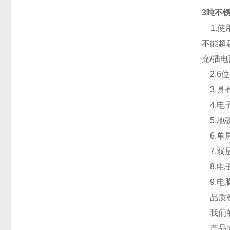
3吨不锈
1.使
不能超
充/插
2.6
3.具
4.电
5.地
6.单
7.双
8.电子
9.电
品质
我们的
产品质