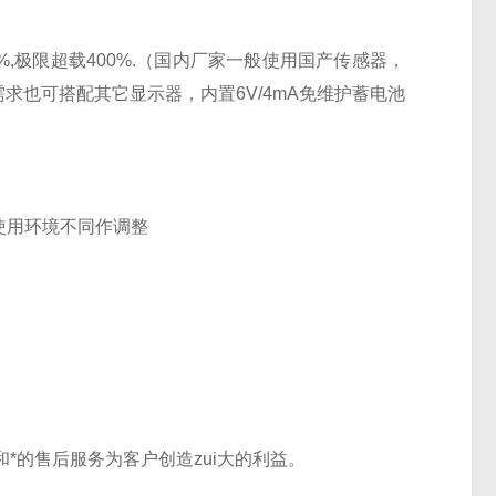
%,极限超载400%.（国内厂家一般使用国产传感器，
依需求也可搭配其它显示器，内置6V/4mA免维护蓄电池
使用环境不同作调整
。
的售后服务为客户创造zui大的利益。
%。