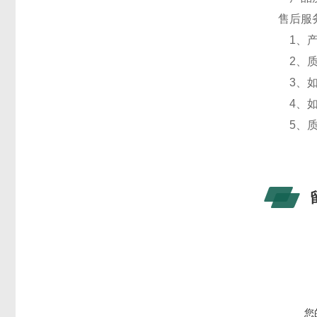
售后服
1、产
2、质
3、如
4、如
5、质
您