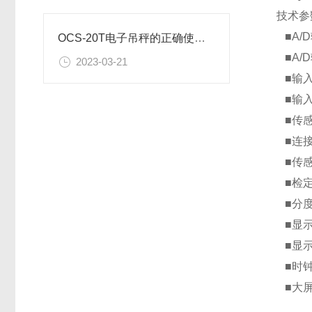
技术参
■A/
OCS-20T电子吊秤的正确使用方法
■A/D
2023-03-21
■输入
■输入灵
■传感
■连接
■传感
■检定
■分度值
■显示
■显示范
■时钟
■大屏