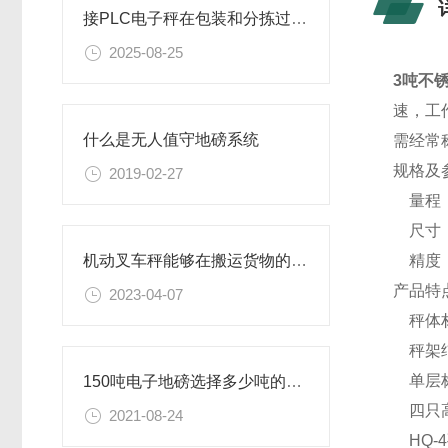
接PLC电子秤在包装和分拣过程中的作用
2025-08-25
3吨不锈
速，工
什么是无人值守地磅系统
需经常
规格及
2019-02-27
量程：0.
尺寸：0.
精度：
机动叉车秤能够在搬运货物的过程中同时进行计量和称重
产品特
2023-04-07
秤体材
秤架结
单层标
150吨电子地磅选择多少吨的称重传感器
四只高
2021-08-24
HQ-