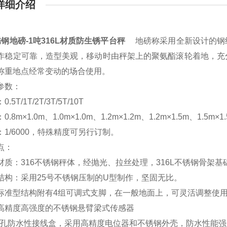
详细介绍
钢地磅-1吨316L材质防生锈平台秤
地磅称采用全新设计的钢结
作稳定可靠，造型美观，移动时由秤架上的聚氨酯滚轮着地，充
称重地点经常变动的场合使用。
参数：
5T/1T/2T/3T/5T/10T
8m×1.0m、1.0m×1.0m、1.2m×1.2m、1.2m×1.5m、1.5m×1
1/6000，特殊精度可另行订制。
点：
质：316不锈钢秤体，经抛光、拉丝处理，316L不锈钢骨架
构：采用25号不锈钢压制的U型制作，坚固无比。
准型结构附有4组可调式支脚，在一般地面上，可灵活调整使用
精度高强度的不锈钢悬臂梁式传感器
4孔防水性接线盒，采用高精度电位器和不锈钢外壳，防水性能强