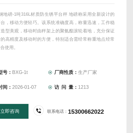
钢地磅-1吨316L材质防生锈平台秤 地磅称采用全新设计的
秤台，移动方便轻巧。该系统准确度高，称量迅速，工作稳
，造型美观，移动时由秤架上的聚氨酯滚轮着地，充分保证
时的高精度及移动时的方便，特别适合需经常称重地点经常
场合使用。
型号：
BXG-1t
厂商性质：
生产厂家
时间：
2026-01-07
访 问 量：
1213
15300662022
立即咨询
联系电话：