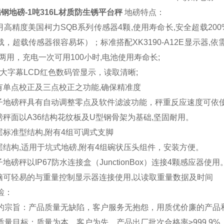
钢地磅-1吨316L材质防生锈平台秤
地磅特点：
用高精度美国柯力SQB系列传感器4颗,使用寿命长,安全超载200
载，超载传感器很容易坏）；标准搭配XK3190-A12E显示器,
电两用，充电一次可用100小时,电池使用寿命长;
位大字幕LCD红色数码管显示，读取清晰;
有单点校正及三点校正之功能,确保精准度
子地磅秤具有自动调整零点及软件滤波功能，秤重反应速度可依
磅秤面以A36结构花纹板及U型钢骨架为基础,坚固耐用。
层标准型结构,附有4组可调式支脚
层结构,适用于坑式地磅,附有4组碗状压头组件，安装方便。
地磅秤以IP67防水连接盒（JunctionBox）连接4颗感应器使用
脑可轻易的与重量控制显示器连接使用,以读取重量数据及时间
检：
宗旨：产品质量无缺陷，客户服务无抱怨，用质优价廉的产品和*
量目标：质量为本，客户为先，产品出厂批次合格率≥999.9