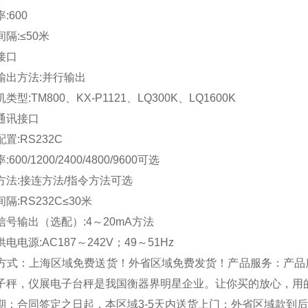
600
隔:≤50米
接口
出方法:并行输出
型:TM800、KX-P1121、LQ300K、LQ1600K
通讯接口
:RS232C
00/1200/2400/4800/9600可选
法:接连方法/指令方法可选
:RS232C≤30米
号输出（选配）:4～20mA方法
电源:AC187～242V；49～51Hz
式：上海区域免费送货！外省区域免费发货！产品服务：产品
子秤，仪展电子台秤是我国衡器界明星企业。让你买的放心，用的”
：合同签定之日起，本区域3-5天内送货上门；外省区域款到后