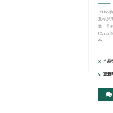
150k
重秤所
数，具
RS2
备。
计数秤
科研、
化生产
产品
更新