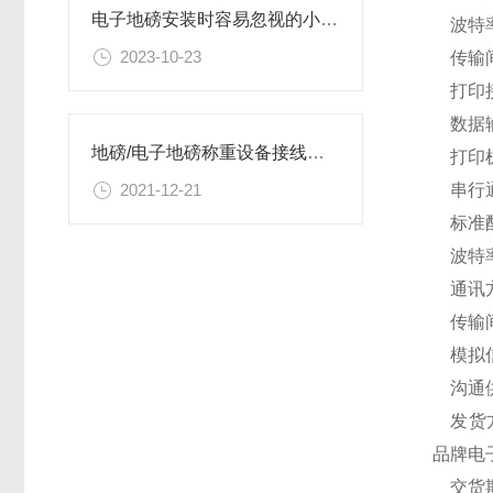
电子地磅安装时容易忽视的小细节
波特率:
2023-10-23
传输间
打印
数据输
地磅/电子地磅称重设备接线与接地知识
打印机类
串行
2021-12-21
标准配置
波特率:6
通讯方
传输间隔
模拟信
沟通供电
发货方
品牌电
交货期