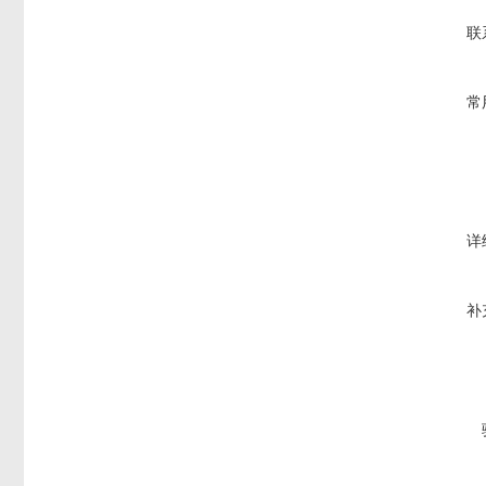
联
常
详
补