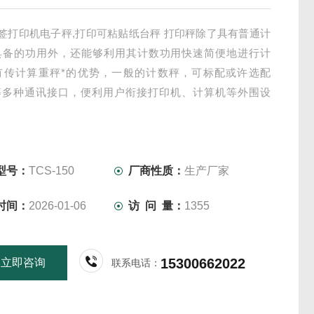
g标签打印机电子秤,打印可粘贴纸台秤 打印秤除了具有普通计
具备的功用外，还能够利用其计数功用快速简便地进行计
有传计算重秤*的优势，一般的计数秤，可标配或许选配
32等多种通讯接口，便利用户衔接打印机、计算机等外围设
广泛应用于电子、塑胶、五金、化工、食品、烟草、制药、
饲料、石油、纺织、电力、环保、水处理、五金机械及自动
线等领域。
型号：
TCS-150
厂商性质：
生产厂家
时间：
2026-01-06
访 问 量：
1355
15300662022
立即咨询
联系电话：