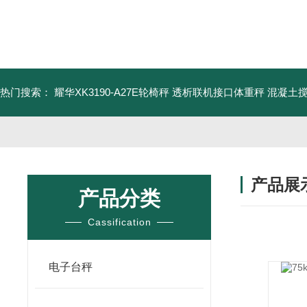
热门搜索：
耀华XK3190-A27E轮椅秤 透析联机接口体重秤
混凝土
产品展
产品分类
Cassification
电子台秤