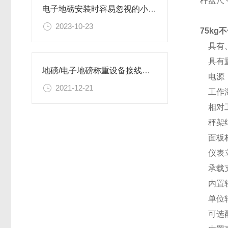
秤盘尺寸：
电子地磅安装时容易忽视的小细节
2023-10-23
75k
具有、
具有重
地磅/电子地磅称重设备接线与接地知识
电源：交
2021-12-21
工作温
相对工
秤架结
面板材
仪表立
承载支
内置软
单位转
可选配