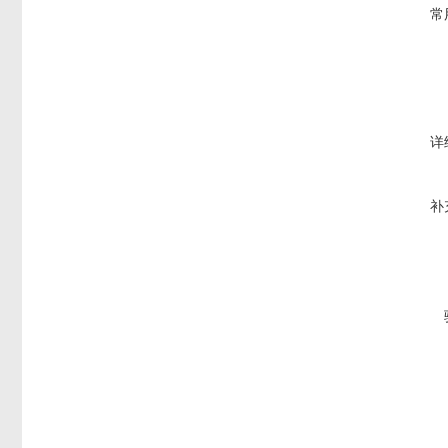
常
详
补