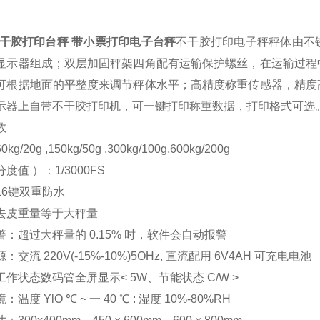
g不干胶打印台秤 带小票打印电子台秤
不干胶打印电子秤秤体由不
显示器组成；双层加固秤架四角配有运输保护螺丝，在运输过程
可根据地面的平整度来调节秤体水平；高精度称重传感器，精度
示器上自带不干胶打印机，可一键打印称重数据，打印格式可选
数
g/20g ,150kg/50g ,300kg/100g,600kg/200g
度值 ）：1/3000FS
16键双重防水
去皮重量等于大秤量
警：超过大秤量的 0.15% 时，软件会自动报警
：交流 220V(-15%-10%)5OHz, 直流配用 6V4AH 可充电电池
作状态数码管全屏显示< 5W、节能状态 C/W >
温度 YlO ℃ ~ 一 40 ℃ : 湿度 10%-80%RH