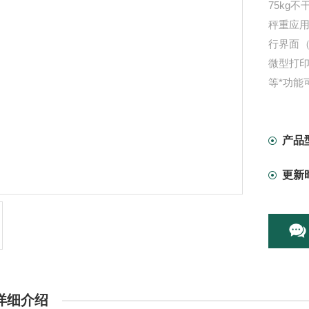
75kg
秤重应用
行界面
微型打印
等*功能
产品
更新
详细介绍