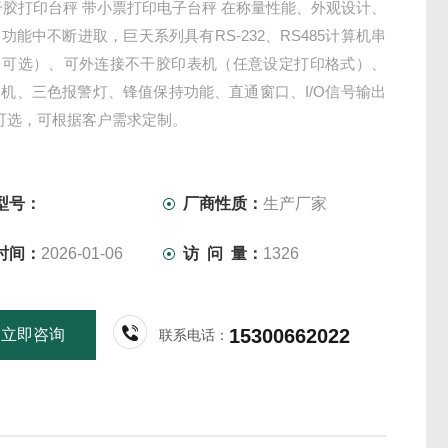
不干胶打印台秤 带小票打印电子台秤 在称量性能、外观设计、
功能中不断进取，巨天系列具有RS-232、RS485计算机串
（可选）、可外连接不干胶印表机（任意设定打印格式）、
机、三色报警灯、锋值保持功能、直通窗口、I/O信号输出
可选，可根据客户需求定制。
型号：
厂商性质：
生产厂家
时间：
2026-01-06
访 问 量：
1326
15300662022
立即咨询
联系电话：