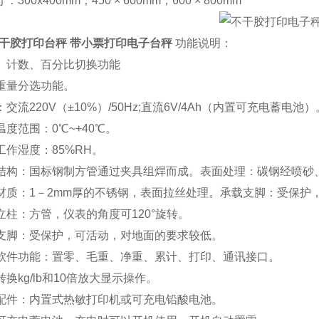
300x400mm，450 × 600mm，600 × 800mm
g不干胶打印台秤 带小票打印电子台秤
功能说明：
计数、百分比切换功能
量分选功能。
流220V（±10%）/50Hz;直流6V/4Ah（内置可充电蓄电池）
度范围：0℃~+40℃。
作湿度：85%RH。
构：国标钢制方管通过夹具组焊而成。表面处理：碳钢经喷砂
质：1－2mm厚的不锈钢，表面拉丝处理。承载支脚：受保护
柱：方管，仪表的角度可120°旋转。
脚：受保护，可活动，对地面的要求较低。
件功能：置零、毛重、净重、累计、打印、通讯接口。
换kg/lb和10倍放大显示操作。
件：内置式热敏打印机或可充电铅酸电池。