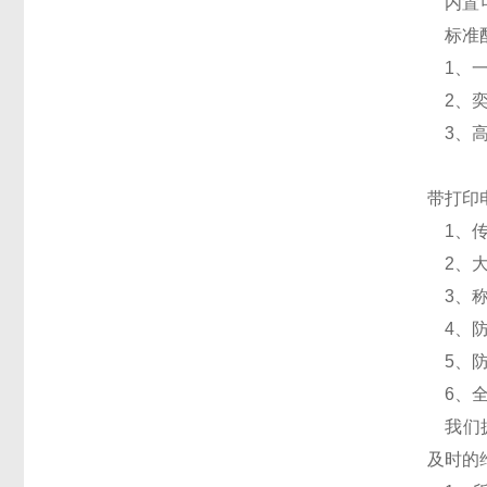
内置可
标准
1、一
2、奕
3、高
带打印
1、传
2、大
3、称
4、防
5、防爆
6、全
我们拥
及时的