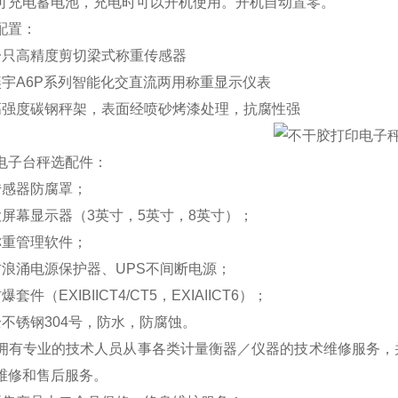
充电蓄电池，充电时可以开机使用。开机自动置零。
配置：
只高精度剪切梁式称重传感器
宇A6P系列智能化交直流两用称重显示仪表
强度碳钢秤架，表面经喷砂烤漆处理，抗腐性强
电子台秤选配件：
感器防腐罩；
屏幕显示器（3英寸，5英寸，8英寸）；
重管理软件；
浪涌电源保护器、UPS不间断电源；
套件（EXIBIICT4/CT5，EXIAIICT6）；
不锈钢304号，防水，防腐蚀。
有专业的技术人员从事各类计量衡器／仪器的技术维修服务，
维修和售后服务。