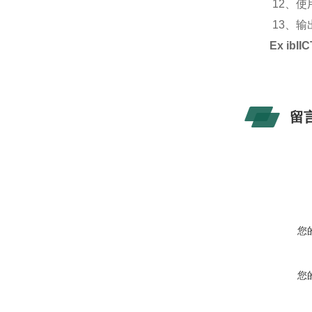
12、使用
13、输出信
Ex ibI
留
您
您