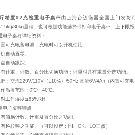
公斤精度0.2克检重电子桌秤
由上海台迈衡器全国上门发货
6kg/15kg/30kg量程，也可根据功能选择带打印电子桌秤，上
重电子桌秤详细资料
：
置可充电蓄电池，充电时可以开机使用。
机自动置零。
点自动跟踪。
有计重、计数、百分比切换功能；计重时具有重量分选功能。
：交流220V/110V（±10%）/50Hz;直流6V/4Ah（内置可充
作温度范围：0℃~+40℃。
对工作湿度:≤85%RH。
重电子桌秤特点
：
有简易计数、计重及百分比之功能。
有检校秤之功能。（可以设定：HI、OK、LO三点）