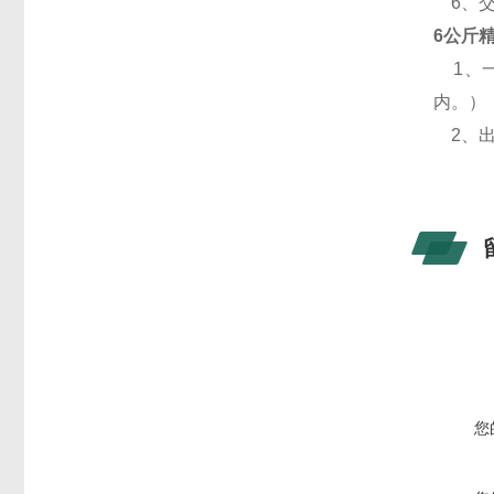
6、交
6公斤
1、一
内。）
2、出
您