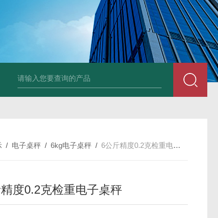
品厂不锈钢电子地磅 3吨可冲洗电子平台秤
带检重报警输送线75kg
示
/
电子桌秤
/
6kg电子桌秤
/
6公斤精度0.2克检重电子桌秤
斤精度0.2克检重电子桌秤