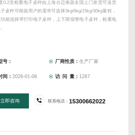
度0.2克检重电子桌秤由上海台迈衡器全国上门发货可送货
桌秤可根据用户的需求可选择3kg/6kg/15kg/30kg量程，
据功能选择带打印电子桌秤，上下限报警电子桌秤，检重电
等。
型号：
厂商性质：
生产厂家
时间：
2026-01-06
访 问 量：
1267
15300662022
立即咨询
联系电话：