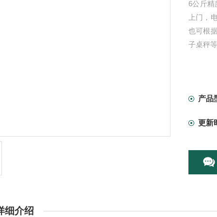
6公斤精
上门，电子
也可根
子桌秤
产品
更新
详细介绍