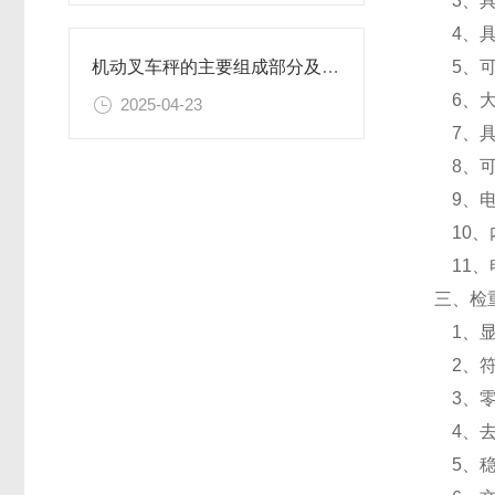
3、具
4、具
5、可设
机动叉车秤的主要组成部分及技术特点
6、大
2025-04-23
7、具
8、可
9、电
10、
11、
三、检
1、显
2、符
3、零
4、去
5、稳