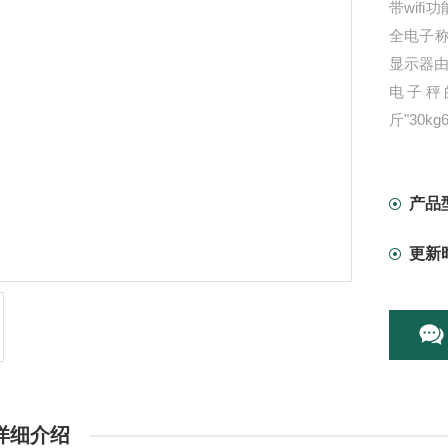
带wifi
全电子称
显示器
电子秤的一
斤"30kg6
产品
更新
详细介绍