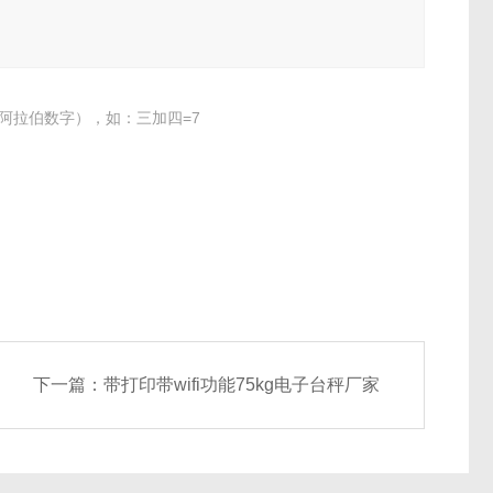
阿拉伯数字），如：三加四=7
下一篇：
带打印带wifi功能75kg电子台秤厂家