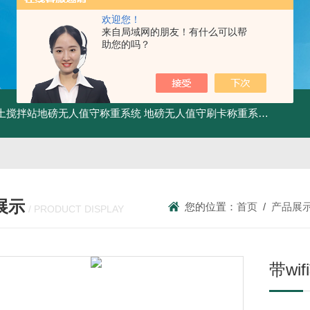
欢迎您！
来自局域网的朋友！有什么可以帮
助您的吗？
土搅拌站地磅无人值守称重系统
地磅无人值守刷卡称重系统
SCS食
展示
您的位置：
首页
/
产品展
/ PRODUCT DISPLAY
带wi