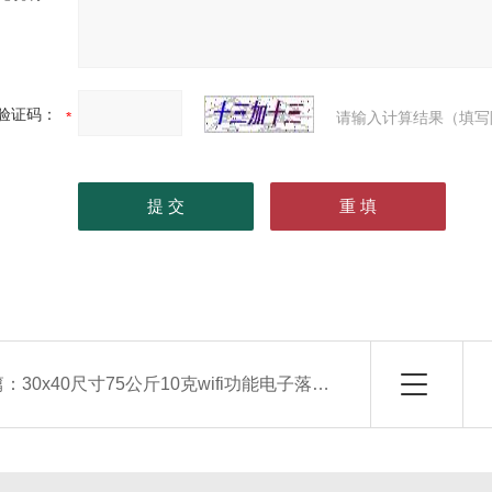
验证码：
请输入计算结果（填写
篇：
30x40尺寸75公斤10克wifi功能电子落地台秤