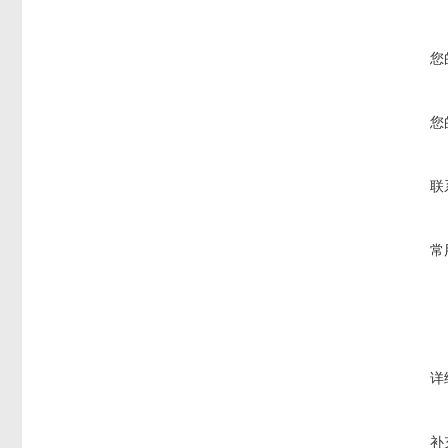
您
您
联
常
详
补