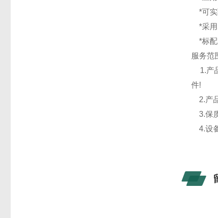
*可实
*采用
*标配
服务范
1.产
件!
2.产
3.保
4.设