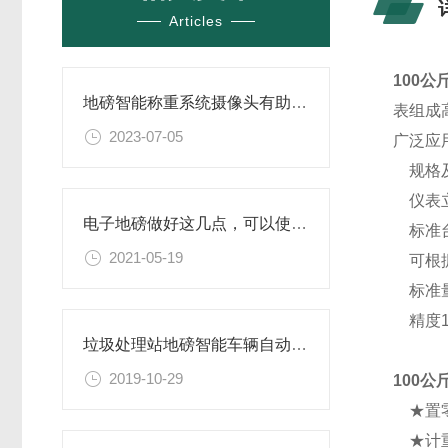
Articles
100
地磅智能称重系统​摄像头有助于车辆作假
表组成
2023-07-05
广泛应
规格
仪表立
电子地磅做好这几点，可以使地磅更加耐用
标准台面尺
2021-05-19
可根据
标准量程：
精度1/
垃圾处理站地磅智能车辆自动识别称重系统（免费上门安装调试）
2019-10-29
100
★置零
★计重