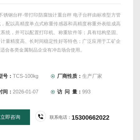
斤不锈钢台秤-带打印防腐蚀计重台秤 电子台秤由标准型方管
成，配以高精度单点式称重传感器和高精度称重外表组成高
重系统，并可以配置打印机、称重软件等；具有结构坚固、
、计量精度高、长时间稳定性好等特色；广泛应用于工矿企
别适合各类金属制品企业有冲击场合使用。
型号：
TCS-100kg
厂商性质：
生产厂家
时间：
2026-01-07
访 问 量：
993
15300662022
立即咨询
联系电话：