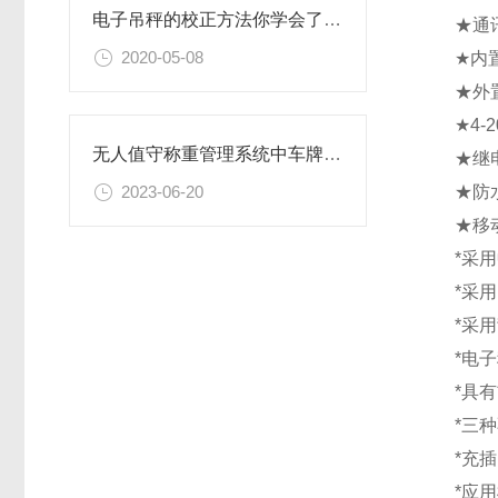
电子吊秤的校正方法你学会了吗？
★通讯接
2020-05-08
★内置
★外置
★4-
无人值守称重管理系统中车牌识别的应用
★继电
★防水
2023-06-20
★移动
*采用
*采用
*采用
*电子
*具有
*三种
*充插
*应用