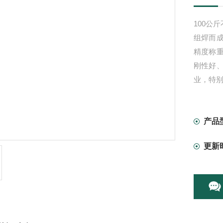
100公
组焊而
精度称
刚性好
业，特
产品
更新