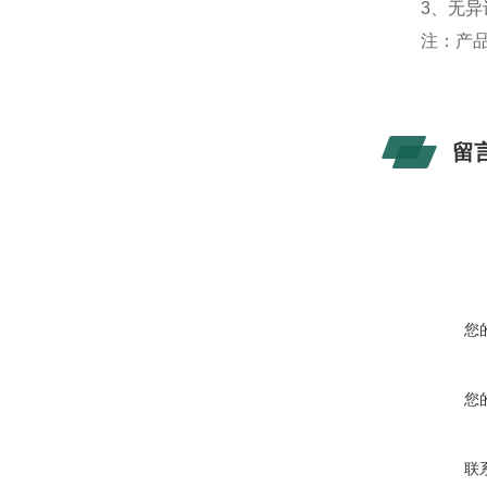
3、无异
注：产品
留
您
您
联