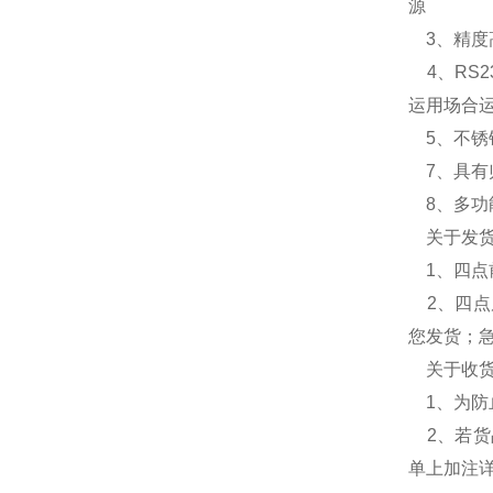
源
3、精度高
4、RS2
运用场合
5、不锈
7、具有
8、多功
关于发货
1、四点
2、四点
您发货；
关于收货
1、为防
2、若货
单上加注